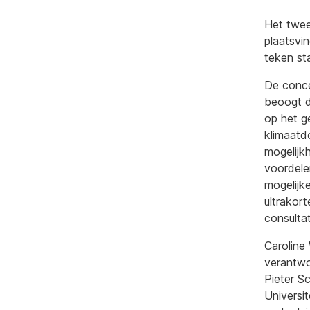
Het twee
plaatsvi
teken st
De conce
beoogt d
op het g
klimaatd
mogelijk
voordele
mogelijk
ultrakor
consulta
Caroline
verantwo
Pieter S
Universi