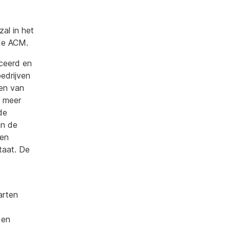
al in het
de ACM.
iceerd en
edrijven
ken van
n meer
de
an de
een
taat. De
arten
 en