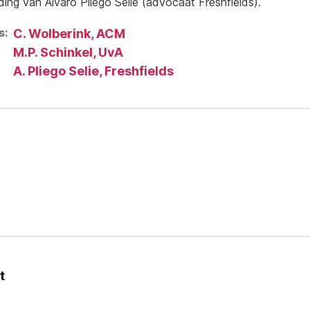
ding van Alvaro Pliego Selie (advocaat Freshfields).
s:
C. Wolberink, ACM
M.P. Schinkel, UvA
A. Pliego Selie, Freshfields
t