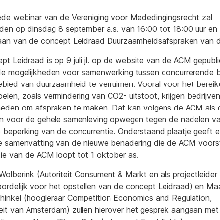
de webinar van de Vereniging voor Mededingingsrecht zal
nden op dinsdag 8 september a.s. van 16:00 tot 18:00 uur en z
aan van de concept Leidraad Duurzaamheidsafspraken van 
pt Leidraad is op 9 juli jl. op de website van de ACM gepubl
e mogelijkheden voor samenwerking tussen concurrerende b
ebied van duurzaamheid te verruimen. Vooral voor het berei
oelen, zoals vermindering van CO2- uitstoot, krijgen bedrijve
heden om afspraken te maken. Dat kan volgens de ACM als 
n voor de gehele samenleving opwegen tegen de nadelen v
e beperking van de concurrentie. Onderstaand plaatje geeft 
te samenvatting van de nieuwe benadering die de ACM voors
tie van de ACM loopt tot 1 oktober as.
 Wolberink (Autoriteit Consument & Markt en als projectleider
ordelijk voor het opstellen van de concept Leidraad) en Ma
chinkel (hoogleraar Competition Economics and Regulation,
teit van Amsterdam) zullen hierover het gesprek aangaan met